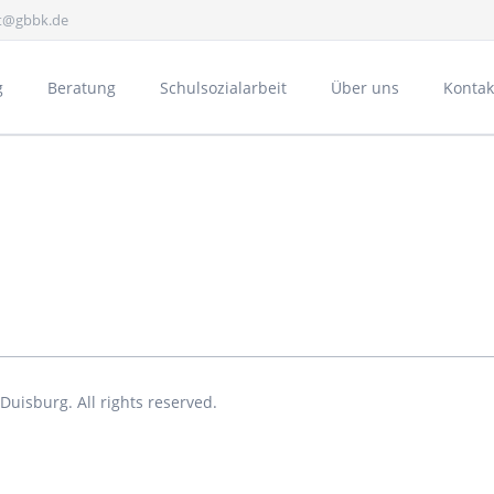
at@gbbk.de
g
Beratung
Schulsozialarbeit
Über uns
Kontak
Gesundheit
E
Bücheraustauschreg
uisburg. All rights reserved.
Schulpartnerschaft 
Aktivitäten
A