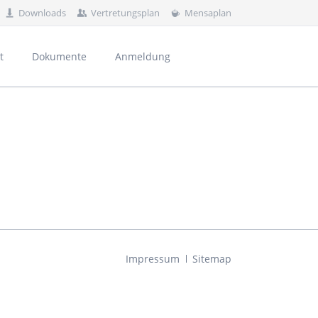
Downloads
Vertretungsplan
Mensaplan
Navigation
überspringen
t
Dokumente
Anmeldung
rnährung und Haushaltsorganisation
al
Navigation
Impressum
Sitemap
überspringen
und Kontakte
usbildungsvorbereitung