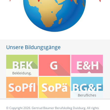
Unsere Bildungsgänge
Bekleidung,
Floristik,
Ernährung und
Körperpflege
Gesundheit
Haushaltsorganisation
Berufliches
Gymnasium und
Sozialpflege
Sozialpädagogik
Fachoberschulen
© Copyright 2026. Gertrud Bäumer Berufskolleg Duisburg. All rights