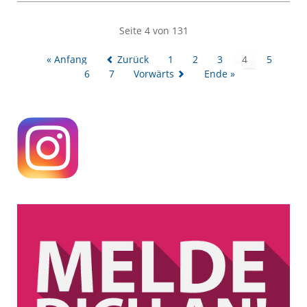
IFK-
Klassen
bei
Seite 4 von 131
KAoA
(Kein
« Anfang
Zurück
1
2
3
4
5
Abschluss
6
7
Vorwärts
Ende »
ohne
Anschluss)