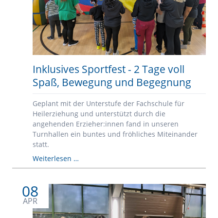
Inklusives Sportfest - 2 Tage voll
Spaß, Bewegung und Begegnung
Geplant mit der Unterstufe der Fachschule für
Heilerziehung und unterstützt durch die
angehenden Erzieher:innen fand in unseren
Turnhallen ein buntes und fröhliches Miteinander
statt.
Inklusives
Weiterlesen …
Sportfest
-
08
2
Tage
APR
voll